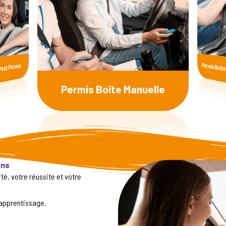
Permis Boî
ost Permis
Permis Boîte Manuelle
ons
té, votre réussite et votre
apprentissage.