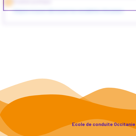
Examen pratique
7
Cliquez ici pour découvrir les modalités d'examen
Attestation de réussite et fabrication du titre
8
Cliquez ici pour découvrir nos aides aux démarches ad
Formation Post Permis (facultatif)
9
Cliquez ici pour découvrir notre formation
Ecole de conduite Occitanie